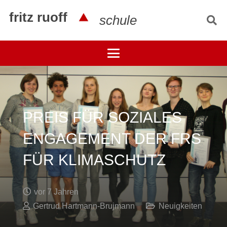
fritz ruoff
schule
PREIS FÜR SOZIALES
ENGAGEMENT DER FRS
FÜR KLIMASCHUTZ
vor 7 Jahren
Gertrud Hartmann-Brujmann
Neuigkeiten