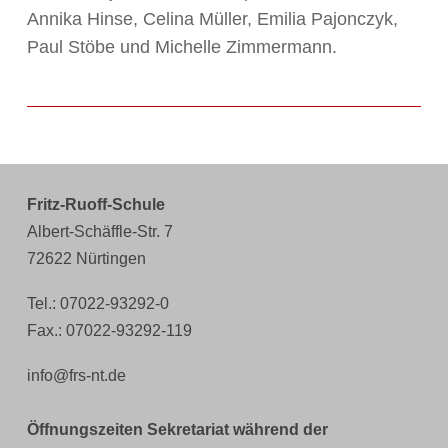
Annika Hinse, Celina Müller, Emilia Pajonczyk,
Paul Stöbe und Michelle Zimmermann.
Fritz-Ruoff-Schule
Albert-Schäffle-Str. 7
72622 Nürtingen
Tel.: 07022-93292-0
Fax.: 07022-93292-119
info@frs-nt.de
Öffnungszeiten Sekretariat während der