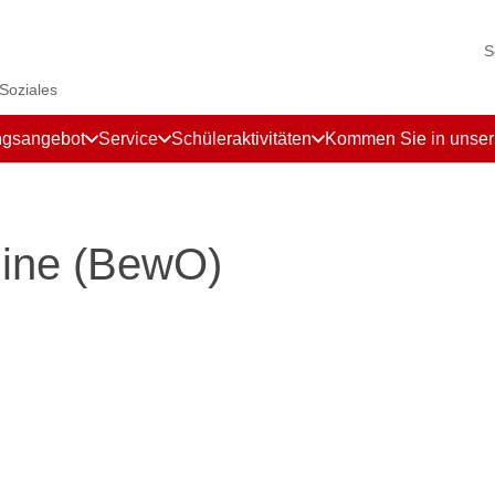
S
 Soziales
ngsangebot
Service
Schüleraktivitäten
Kommen Sie in unse
line (BewO)