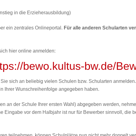
nstieg in die Erzieherausbildung)
r ein zentrales Onlineportal.
Für alle anderen Schularten ve
sich hier online anmelden:
ttps://bewo.kultus-bw.de/Be
n Sie sich an beliebig vielen Schulen bzw. Schularten anmeld
 in Ihrer Wunschreihenfolge angegeben haben.
n an der Schule Ihrer ersten Wahl) abgegeben werden, nehmen a
 Eingabe vor dem Halbjahr ist nur für Bewerber sinnvoll, die b
ren teilnehmen, können Schulplätze nun nicht mehr doppelt ve