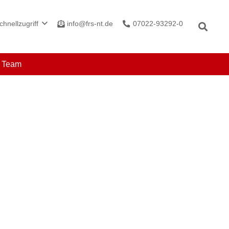
info@frs-nt.de
07022-93292-0
chnellzugriff
r Team