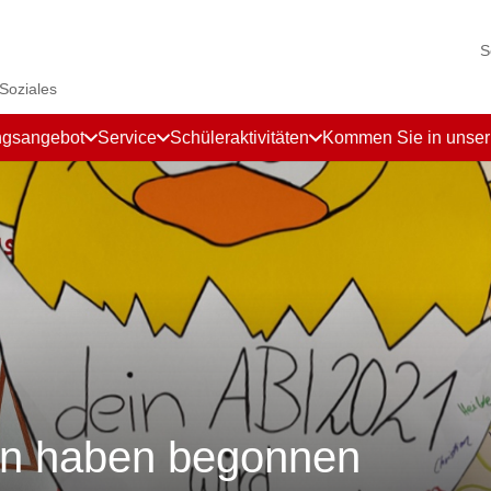
S
 Soziales
ngsangebot
Service
Schüleraktivitäten
Kommen Sie in unse
en haben begonnen