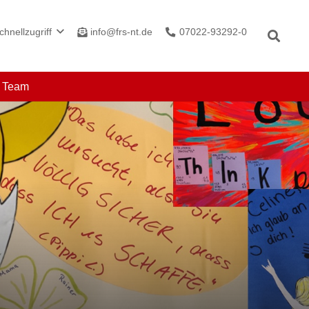
info@frs-nt.de
07022-93292-0
chnellzugriff
r Team