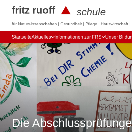
fritz ruoff
schule
für Naturwissenschaften | Gesundheit | Pflege | Hauswirtschaft |
Startseite
Aktuelles
Informationen zur FRS
Unser Bildu
Die Abschlussprüfung