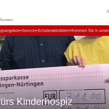
S
 Soziales
ngsangebot
Service
Schüleraktivitäten
Kommen Sie in unse
fürs Kinderhospiz