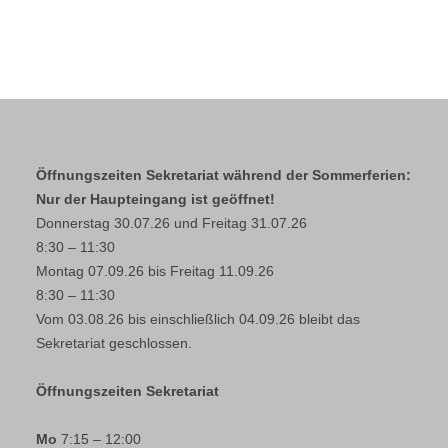
Öffnungszeiten Sekretariat während der Sommerferien:
Nur der Haupteingang ist geöffnet!
Donnerstag 30.07.26 und Freitag 31.07.26
8:30 – 11:30
Montag 07.09.26 bis Freitag 11.09.26
8:30 – 11:30
Vom 03.08.26 bis einschließlich 04.09.26 bleibt das
Sekretariat geschlossen.
Öffnungszeiten Sekretariat
Mo
7:15 – 12:00