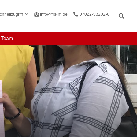
info@frs-nt.de
07022-93292-0
chnellzugriff
r Team