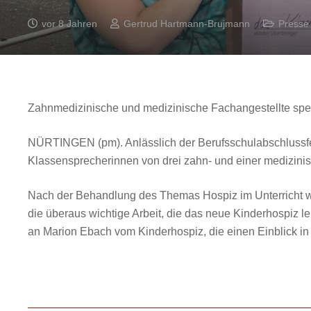
vor 8 Jahren
Gertrud Hartmann-Brujmann
Presse
Zahnmedizinische und medizinische Fachangestellte sp
NÜRTINGEN (pm). Anlässlich der Berufsschulabschlussfeie
Klassensprecherinnen von drei zahn- und einer medizinis
Nach der Behandlung des Themas Hospiz im Unterricht wu
die überaus wichtige Arbeit, die das neue Kinderhospiz l
an Marion Ebach vom Kinderhospiz, die einen Einblick in d