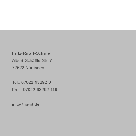
Fritz-Ruoff-Schule
Albert-Schäffle-Str. 7
72622 Nürtingen
Tel.: 07022-93292-0
Fax.: 07022-93292-119
info@frs-nt.de