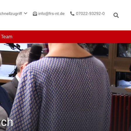
info@frs-nt.de
07022-93292-0
chnellzugriff
r Team
uch