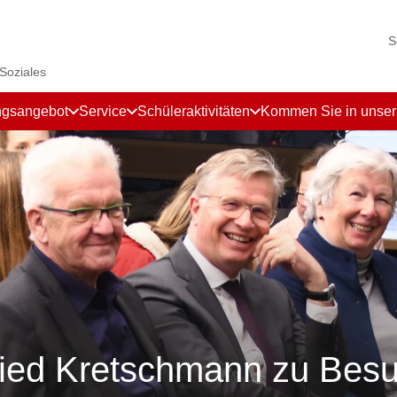
S
 Soziales
ngsangebot
Service
Schüleraktivitäten
Kommen Sie in unse
fried Kretschmann zu Bes