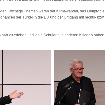
en. Wichtige Themen waren der Klimawandel, das Müllproblem u
mechancen der Türkei in die EU und der Umgang mit rechts- bzw
 so nah zu erleben und viele Schüler aus anderen Klassen habe