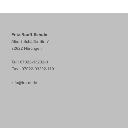
Fritz-Ruoff-Schule
Albert-Schäffle-Str. 7
72622 Nürtingen
Tel.: 07022-93292-0
Fax.: 07022-93292-119
info@frs-nt.de