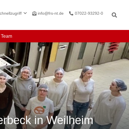
info@frs-nt.de
07022-93292-0
chnellzugriff
r Team
erbeck in Weilheim