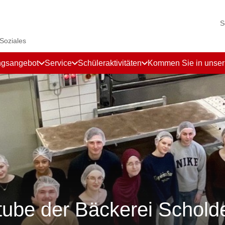
S
 Soziales
ngsangebot
Service
Schüleraktivitäten
Kommen Sie in unse
tube der Bäckerei Schold