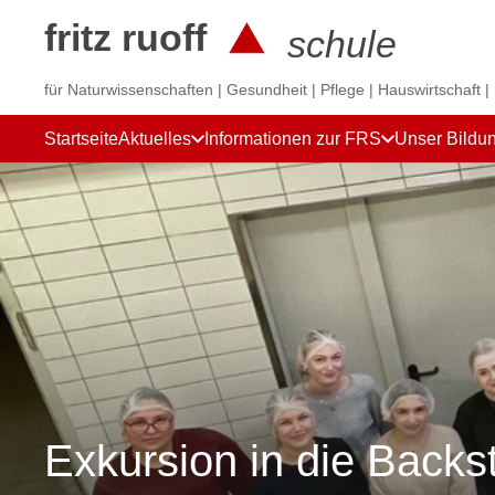
fritz ruoff
schule
für Naturwissenschaften | Gesundheit | Pflege | Hauswirtschaft |
Startseite
Aktuelles
Informationen zur FRS
Unser Bildu
Exkursion in die Backs