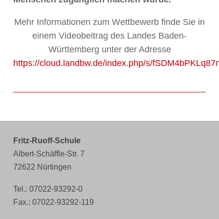
Mehr Informationen zum Wettbewerb finde Sie in
einem Videobeitrag des Landes Baden-
Württemberg unter der Adresse
https://cloud.landbw.de/index.php/s/fSDM4bPKLq87
Fritz-Ruoff-Schule
Albert-Schäffle-Str. 7
72622 Nürtingen
Tel.: 07022-93292-0
Fax.: 07022-93292-119