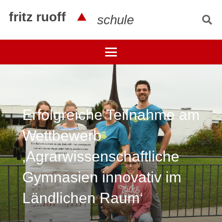
fritz ruoff
schule
Erfolgreiche Teilnahme am
Wettbewerb
‚Agrarwissenschaftliche
Gymnasien innovativ im
Ländlichen Raum‘