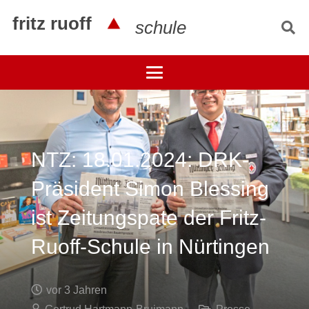
fritz ruoff
schule
NTZ: 18.01.2024: DRK-
Präsident Simon Blessing
ist Zeitungspate der Fritz-
Ruoff-Schule in Nürtingen
vor 3 Jahren
Gertrud Hartmann-Brujmann
Presse