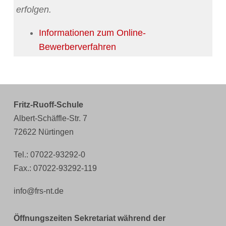
erfolgen.
Informationen zum Online-
Bewerberverfahren
Fritz-Ruoff-Schule
Albert-Schäffle-Str. 7
72622 Nürtingen
Tel.: 07022-93292-0
Fax.: 07022-93292-119
info@frs-nt.de
Öffnungszeiten Sekretariat während der