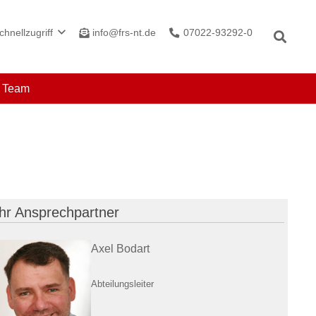
info@frs-nt.de
07022-93292-0
chnellzugriff
r Team
Ihr Ansprechpartner
Axel Bodart
Abteilungsleiter