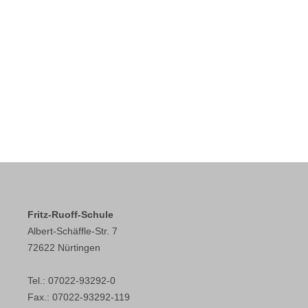
Fritz-Ruoff-Schule
Albert-Schäffle-Str. 7
72622 Nürtingen
Tel.: 07022-93292-0
Fax.: 07022-93292-119