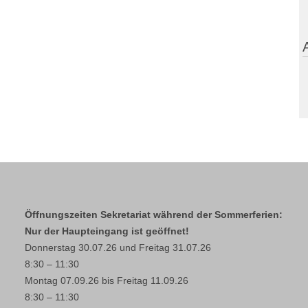
Öffnungszeiten Sekretariat während der Sommerferien:
Nur der Haupteingang ist geöffnet!
Donnerstag 30.07.26 und Freitag 31.07.26
8:30 – 11:30
Montag 07.09.26 bis Freitag 11.09.26
8:30 – 11:30