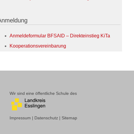
Anmeldung
Anmeldeformular BFSAID
– Direkteinstieg KiTa
Kooperationsvereinbarung
Wir sind eine öffentliche Schule des
Impressum
|
Datenschutz
|
Sitemap