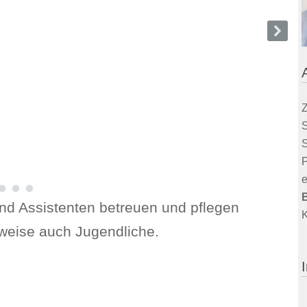
Z
S
S
P
e
nd Assistenten betreuen und pflegen
K
lweise auch Jugendliche.
I