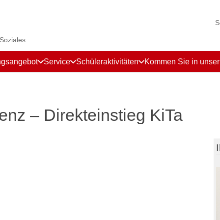
S
 Soziales
ngsangebot
Service
Schüleraktivitäten
Kommen Sie in unse
nz – Direkteinstieg KiTa